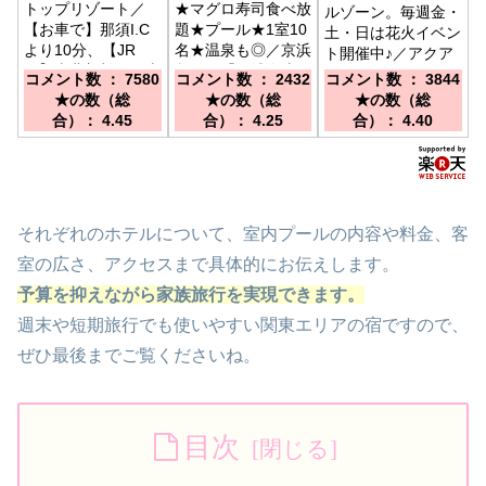
トップリゾート／
★マグロ寿司食べ放
ルゾーン。毎週金・
【お車で】那須I.C
題★プール★1室10
土・日は花火イベン
より10分、【JR
名★温泉も◎／京浜
ト開催中♪／アクア
で】東北新幹線・東
急行線「三浦海岸
ライン木更津金田Ｉ
コメント数 ： 7580
コメント数 ： 2432
コメント数 ： 3844
北本線 那須塩原駅
駅」より徒歩7分
Ｃ下車約５分 ＪＲ
★の数（総
★の数（総
★の数（総
から無料シャトルバ
（無料送迎バスあ
木更津駅 高速金田
合）： 4.45
合）： 4.25
合）： 4.40
スで30分（要予
り） / 横浜・横須賀
バスターミナル よ
約）
道路 佐原ICより１
り無料送迎バス
５分
それぞれのホテルについて、室内プールの内容や料金、客
室の広さ、アクセスまで具体的にお伝えします。
予算を抑えながら家族旅行を実現できます。
週末や短期旅行でも使いやすい関東エリアの宿ですので、
ぜひ最後までご覧くださいね。
目次