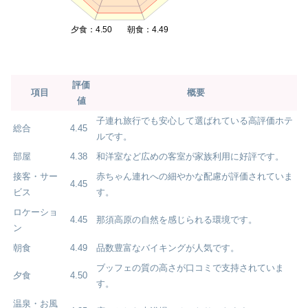
夕食：4.50
朝食：4.49
評価
項目
概要
値
子連れ旅行でも安心して選ばれている高評価ホテ
総合
4.45
ルです。
部屋
4.38
和洋室など広めの客室が家族利用に好評です。
接客・サー
赤ちゃん連れへの細やかな配慮が評価されていま
4.45
ビス
す。
ロケーショ
4.45
那須高原の自然を感じられる環境です。
ン
朝食
4.49
品数豊富なバイキングが人気です。
ブッフェの質の高さが口コミで支持されていま
夕食
4.50
す。
温泉・お風