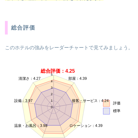
総合評価
このホテルの強みをレーダーチャートで見てみましょう。
総合評価：4.25
5
清潔さ：4.27
部屋：4.39
4
3
2
設備：3.97
接客・サービス：4.24
1
評価
0
標準
温泉・お風呂：3.98
ロケーション：4.39