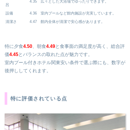
4.35
広々とした大浴場でゆったりできます。
呂
設備
4.36
室内プールなど館内施設が充実しています。
清潔さ
4.47
館内全体が清潔で安心感があります。
特に夕食
4.50
、朝食
4.49
と食事面の満足度が高く、総合評
価
4.45
とバランスの取れた点が魅力です。
室内プール付きホテル関東安い条件で選ぶ際にも、数字が
後押ししてくれます。
特に評価されている点