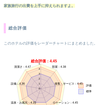
家族旅行の出費を上手に抑えられますよ。
総合評価
このホテルの評価をレーダーチャートにまとめました。
総合評価：4.45
5
清潔さ：4.47
部屋：4.38
4
3
2
設備：4.36
接客・サービス：4.45
1
評価
0
標準
温泉・お風呂：4.35
ロケーション：4.45