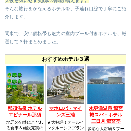
天候を気にせず笑顔の時間が増えます。
そんな旅行をかなえるホテルを、子連れ目線で丁寧にご紹
介します。
関東で、安い価格帯も魅力の室内プール付きホテルを、厳
選して３軒まとめました。
おすすめホテル３選
那須温泉 ホテル
マホロバ・マイ
木更津温泉 龍宮
エピナール那須
ンズ三浦
城スパ・ホテル
三日月 龍宮亭
地元の旬菜にこだわ
★大好評！オールイ
る食事＆施設充実の
ンクルーシブプラン
多彩な大浴場＆プー