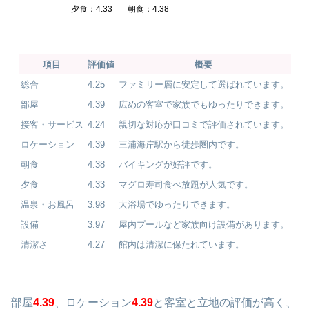
夕食：4.33
朝食：4.38
項目
評価値
概要
総合
4.25
ファミリー層に安定して選ばれています。
部屋
4.39
広めの客室で家族でもゆったりできます。
接客・サービス
4.24
親切な対応が口コミで評価されています。
ロケーション
4.39
三浦海岸駅から徒歩圏内です。
朝食
4.38
バイキングが好評です。
夕食
4.33
マグロ寿司食べ放題が人気です。
温泉・お風呂
3.98
大浴場でゆったりできます。
設備
3.97
屋内プールなど家族向け設備があります。
清潔さ
4.27
館内は清潔に保たれています。
部屋
4.39
、ロケーション
4.39
と客室と立地の評価が高く、